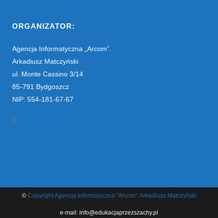
ORGANIZATOR:
Agencja Informatyczna „Arcom”.
Arkadiusz Matczyński
ul. Monte Cassino 3/14
85-791 Bydgoszcz
NIP: 554-181-67-67
©
Copyright Agencja Informatyczna "Arcom". Arkadiusz Matczyński
e-mail: info@edukacjaprzezszachy.pl