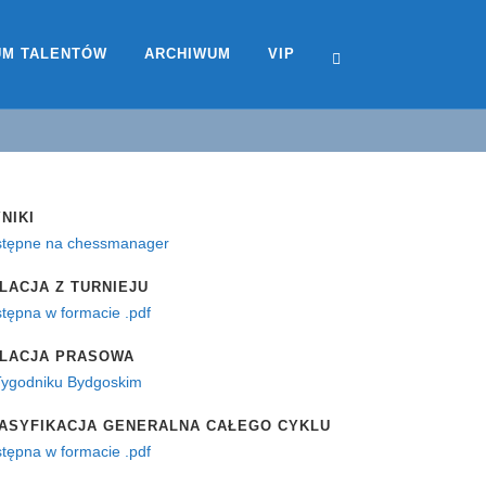
UM TALENTÓW
ARCHIWUM
VIP
NIKI
stępne na chessmanager
LACJA Z TURNIEJU
tępna w formacie .pdf
LACJA PRASOWA
Tygodniku Bydgoskim
ASYFIKACJA GENERALNA CAŁEGO CYKLU
tępna w formacie .pdf