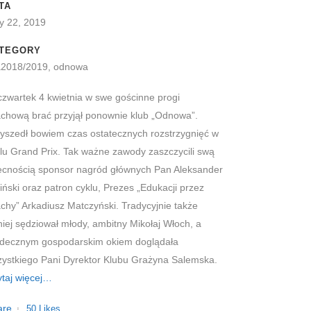
TA
y 22, 2019
TEGORY
ga2018/2019, odnowa
zwartek 4 kwietnia w swe gościnne progi
chową brać przyjął ponownie klub „Odnowa”.
yszedł bowiem czas ostatecznych rozstrzygnięć w
lu Grand Prix. Tak ważne zawody zaszczycili swą
ecnością sponsor nagród głównych Pan Aleksander
iński oraz patron cyklu, Prezes „Edukacji przez
chy” Arkadiusz Matczyński. Tradycyjnie także
niej sędziował młody, ambitny Mikołaj Włoch, a
rdecznym gospodarskim okiem doglądała
ystkiego Pani Dyrektor Klubu Grażyna Salemska.
taj więcej…
are
50
Likes