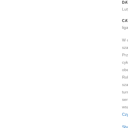
DA
Lut
CA
li
W c
sza
Prz
cyk
ob
GANIZATOR:
Rol
sza
cja Informatyczna „Arcom”.
tur
diusz Matczyński
se
Monte Cassino 3/14
wsz
91 Bydgoszcz
Czy
 554-181-67-67
Sh