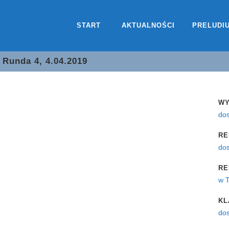
START
AKTUALNOŚCI
PRELUDI
Runda 4, 4.04.2019
WY
do
RE
dos
RE
w 
KL
dos